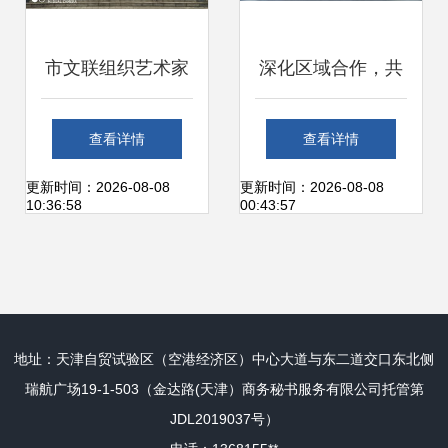
市文联组织艺术家
深化区域合作，共
参加2018年宜昌
促农业与文化繁荣
查看详情
查看详情
市“三下乡”集中服
——第七届黄河金
更新时间：2026-08-08
更新时间：2026-08-08
10:36:58
00:43:57
务活动 深化文化艺
三角投资合作交流
术交流
大会暨渭南农产品
地址：天津自贸试验区（空港经济区）中心大道与东二道交口东北侧
加工产业博览会盛
瑞航广场19-1-503（金达路(天津）商务秘书服务有限公司托管第
JDL2019037号）
大开幕